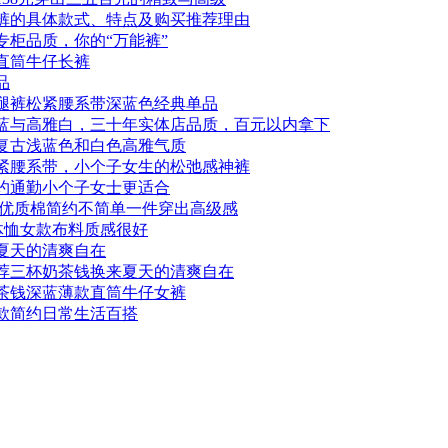
裤的具体款式、特点及购买推荐理由
柜品质，你的“万能裤”
直筒牛仔长裤
品
腿裤松紧腰系带深蓝色经典单品
蓝与高雅白，三十年实体店品质，百元以内拿下
复古浅蓝色和白色高雅气质
紧腰系带，小个子女生的松弛感神裤
约通勤小个子女士更适合
款优质棉简约不简单一件穿出高级感
体恤女款布料质感很好
夏天的清爽自在
荐三杯奶茶钱换来夏天的清爽自在
茶钱深蓝薄款直筒牛仔女裤
款简约日常生活百搭