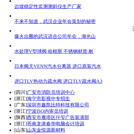
边坡稳定性监测测斜仪生产厂家
不来不知道，武汉企业年会策划的秘密
爆火出圈的武汉适合公司年会，湖光山
水处理V型球阀 哈根斯 不锈钢材质 耐
日本阀天VENN汽水分离器 进口原装汽水
进口TLV热动力疏水阀 进口TLV疏水阀A3
[四川]
广安市消防员培训中心
[浙江]
海宁市影视中专招生
[广东]
深圳市鑫凯比特科技有限公司
[浙江]
宁波ISO内审员培训
[陕西]
西安市雁塔区仟玺广告装潢部
[浙江]
苍南龙港春华电脑会计培训
[山东]
山东金悦源新材料