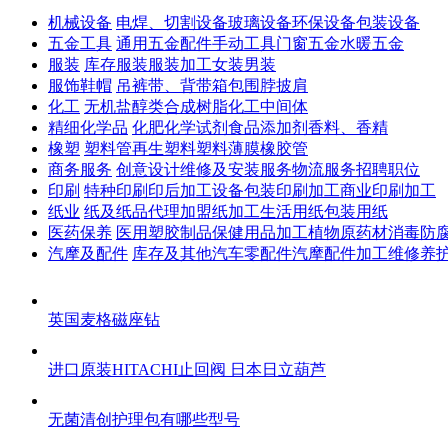
机械设备
电焊、切割设备
玻璃设备
环保设备
包装设备
五金工具
通用五金配件
手动工具
门窗五金
水暖五金
服装
库存服装
服装加工
女装
男装
服饰鞋帽
吊裤带、背带
箱包
围脖
披肩
化工
无机盐
醇类
合成树脂
化工中间体
精细化学品
化肥
化学试剂
食品添加剂
香料、香精
橡塑
塑料管
再生塑料
塑料薄膜
橡胶管
商务服务
创意设计
维修及安装服务
物流服务
招聘职位
印刷
特种印刷
印后加工设备
包装印刷加工
商业印刷加工
纸业
纸及纸品代理加盟
纸加工
生活用纸
包装用纸
医药保养
医用塑胶制品
保健用品加工
植物原药材
消毒防
汽摩及配件
库存及其他
汽车零配件
汽摩配件加工
维修养
英国麦格磁座钻
进口原装HITACHI止回阀 日本日立葫芦
无菌清创护理包有哪些型号