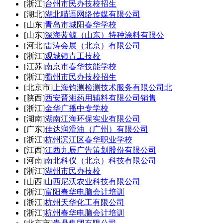
[浙江]
台州市民办技校招生
[湖北]
湖北喵语网络传媒有限公司
[山东]
青岛市城阳春华学校
[山东]
深海蓝鲸（山东）特种涂料有限公
[河北]
雷涛会展（北京）有限公司
[浙江]
观城镇青工技校
[江苏]
南京市春华技能学校
[浙江]
衢州市民办技校招生
[北京市]
上海钧测检测技术服务有限公司北
[陕西]
西安晋湘药用辅料有限公司销售
[浙江]
金华广播中专学校
[湖南]
湖南江海环保实业有限公司
[广东]
佳达润滑油（广州）有限公司
[浙江]
杭州滨江区春华职业学校
[江西]
江西九辰广告策划股份有限公司
[河南]
南北科仪（北京）科技有限公司
[浙江]
湖州市民办技校
[山西]
山西尼沃农业科技有限公司
[浙江]
富阳春华电脑会计培训
[浙江]
杭州天华化工有限公司
[浙江]
杭州春华电脑会计培训