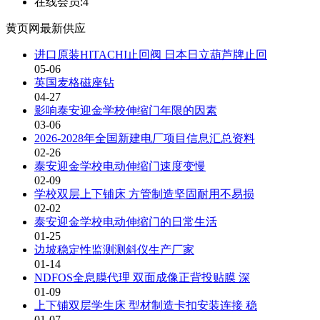
在线会员:
4
黄页网最新供应
进口原装HITACHI止回阀 日本日立葫芦牌止回
05-06
英国麦格磁座钻
04-27
影响泰安迎金学校伸缩门年限的因素
03-06
2026-2028年全国新建电厂项目信息汇总资料
02-26
泰安迎金学校电动伸缩门速度变慢
02-09
学校双层上下铺床 方管制造坚固耐用不易损
02-02
泰安迎金学校电动伸缩门的日常生活
01-25
边坡稳定性监测测斜仪生产厂家
01-14
‌NDFOS全息膜代理 双面成像正背投贴膜 深
01-09
上下铺双层学生床 型材制造卡扣安装连接 稳
01-07