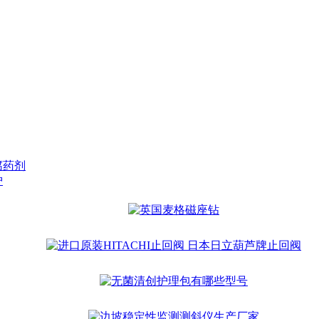
腐药剂
护