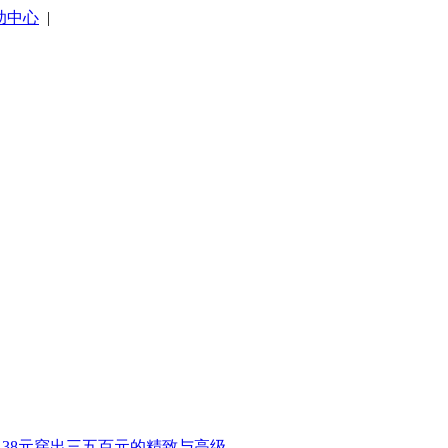
助中心
|
38元穿出三五百元的精致与高级