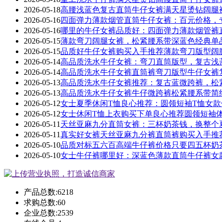
2026-05-18
高腰浅蓝色复古直筒牛仔女裤满天星烫钻阔腿
2026-05-16
四面弹力薄款烟管直筒牛仔女裤：百元价格，专
2026-05-16
哪里的牛仔女裤品质好：四面弹力薄款烟管裤
2026-05-15
薄款弯刀阔腿女裤，松紧腰系带深蓝色经典单
2026-05-15
品质好牛仔女裤购买入手推荐薄款弯刀版型阔
2026-05-14
高品质洗水牛仔女裤：弯刀直筒版型，复古浅
2026-05-14
高品质洗水牛仔女裤直筒裤弯刀版型牛仔女裤
2026-05-13
高品质洗水牛仔女裤推荐：复古蓝微跨裤，松
2026-05-13
高品质洗水牛仔女裤牛仔微跨裤松紧腰系带简
2026-05-12
女士夏季休闲T恤良心推荐：圆领短袖T恤女
2026-05-12
女士休闲T恤上衣购买下单良心推荐圆领短袖
2026-05-11
天丝亚麻九分直筒女裤：三杯奶茶钱，换整个
2026-05-11
真实好女裤天丝亚麻九分裤直筒裤购买入手推
2026-05-10
品质对标五六百高端牛仔裤价格只要四五杯奶
2026-05-10
女士牛仔裤哪里好：深蓝色薄款直筒牛仔裤女
产品总数:
6218
求购总数:
60
企业总数:
2539