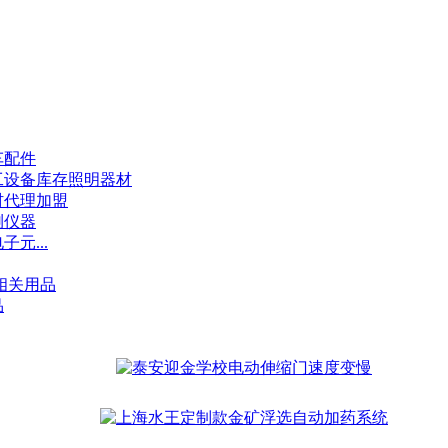
车配件
工设备
库存照明器材
材代理加盟
测仪器
子元...
相关用品
品