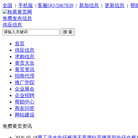
全国
|
手机版
|
客服QQ:5967839
|
新加信息
|
更新信息
|
帮
免费发布信息
供应信息
首页
供应信息
求购信息
黄页大全
黄页资讯
招商代理
推广学院
企业展会
企业招聘
帮助中心
商友问答
网站建设
免费黄页资讯
2026-05-18
重工洗水牛仔裤满天星烫钻高腰直筒牛仔女裤1