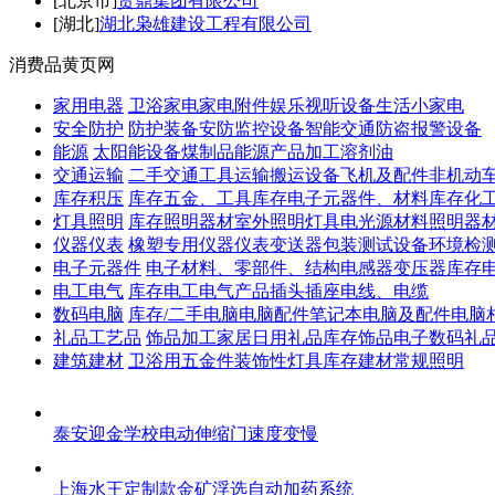
[北京市]
贵鼎集团有限公司
[湖北]
湖北枭雄建设工程有限公司
消费品黄页网
家用电器
卫浴家电
家电附件
娱乐视听设备
生活小家电
安全防护
防护装备
安防监控设备
智能交通
防盗报警设备
能源
太阳能设备
煤制品
能源产品加工
溶剂油
交通运输
二手交通工具
运输搬运设备
飞机及配件
非机动
库存积压
库存五金、工具
库存电子元器件、材料
库存化
灯具照明
库存照明器材
室外照明灯具
电光源材料
照明器
仪器仪表
橡塑专用仪器仪表
变送器
包装测试设备
环境检
电子元器件
电子材料、零部件、结构
电感器
变压器
库存电
电工电气
库存电工电气产品
插头
插座
电线、电缆
数码电脑
库存/二手电脑
电脑配件
笔记本电脑及配件
电脑
礼品工艺品
饰品加工
家居日用礼品
库存饰品
电子数码礼
建筑建材
卫浴用五金件
装饰性灯具
库存建材
常规照明
泰安迎金学校电动伸缩门速度变慢
上海水王定制款金矿浮选自动加药系统